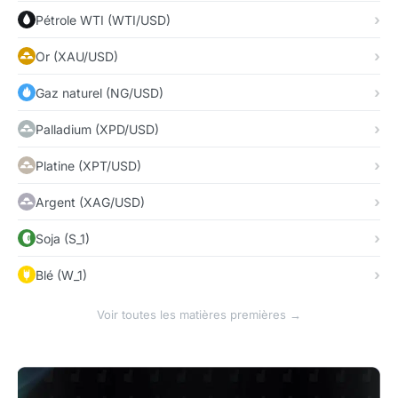
Pétrole WTI (WTI/USD)
Or (XAU/USD)
Gaz naturel (NG/USD)
Palladium (XPD/USD)
Platine (XPT/USD)
Argent (XAG/USD)
Soja (S_1)
Blé (W_1)
Voir toutes les matières premières →