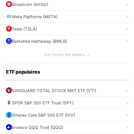
Broadcom (AVGO)
Meta Platforms (META)
Tesla (TSLA)
Berkshire Hathaway (BRK.B)
Voir toutes les actions →
ETF populaires
VANGUARD TOTAL STOCK MKT ETF (VTI)
SPDR S&P 500 ETF Trust (SPY)
iShares Core S&P 500 ETF (IVV)
Invesco QQQ Trust (QQQ)