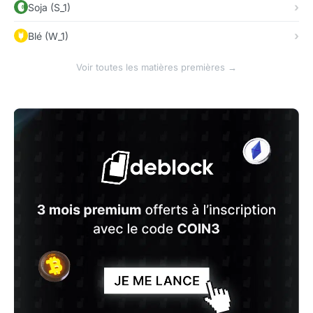
Soja (S_1)
Blé (W_1)
Voir toutes les matières premières →