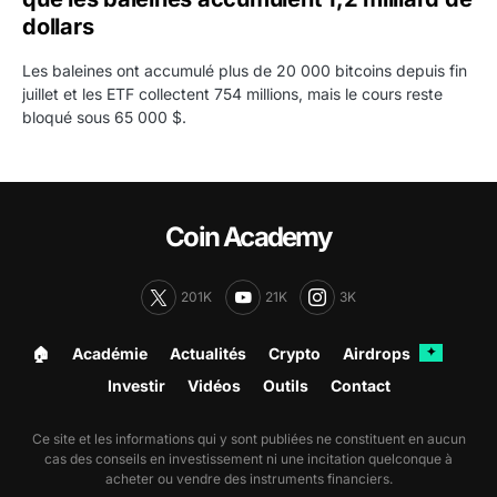
dollars
Les baleines ont accumulé plus de 20 000 bitcoins depuis fin
juillet et les ETF collectent 754 millions, mais le cours reste
bloqué sous 65 000 $.
Coin Academy
201K
21K
3K
🏠︎
Académie
Actualités
Crypto
Airdrops
✦
Investir
Vidéos
Outils
Contact
Ce site et les informations qui y sont publiées ne constituent en aucun
cas des conseils en investissement ni une incitation quelconque à
acheter ou vendre des instruments financiers.