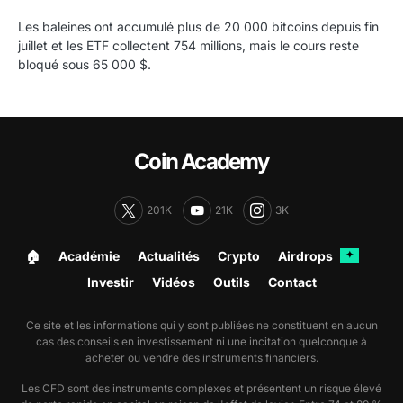
Les baleines ont accumulé plus de 20 000 bitcoins depuis fin
juillet et les ETF collectent 754 millions, mais le cours reste
bloqué sous 65 000 $.
Coin Academy
201K
21K
3K
🏠︎
Académie
Actualités
Crypto
Airdrops
✦
Investir
Vidéos
Outils
Contact
Ce site et les informations qui y sont publiées ne constituent en aucun
cas des conseils en investissement ni une incitation quelconque à
acheter ou vendre des instruments financiers.
Les CFD sont des instruments complexes et présentent un risque élevé