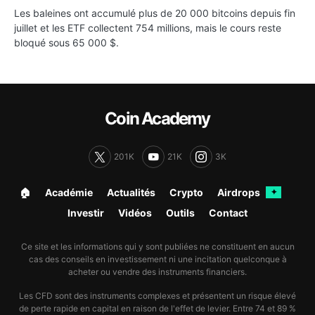
Les baleines ont accumulé plus de 20 000 bitcoins depuis fin
juillet et les ETF collectent 754 millions, mais le cours reste
bloqué sous 65 000 $.
Coin Academy
201K
21K
3K
🏠︎
Académie
Actualités
Crypto
Airdrops
✦
Investir
Vidéos
Outils
Contact
Ce site et les informations qui y sont publiées ne constituent en aucun
cas des conseils en investissement ni une incitation quelconque à
acheter ou vendre des instruments financiers.
Les CFD sont des instruments complexes et présentent un risque élevé
de perte rapide en capital en raison de l'effet de levier. Entre 74 et 89 %