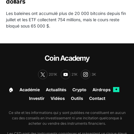
dollars
Les baleines ont accumulé plus de 20 000 bitcoins depuis fin
juillet et les ETF collectent 754 millions, mais le cours reste
bloqué sous 65 000 $.
Coin Academy
201K
21K
3K
🏠︎
Académie
Actualités
Crypto
Airdrops
✦
Investir
Vidéos
Outils
Contact
Ce site et les informations qui y sont publiées ne constituent en aucun
cas des conseils en investissement ni une incitation quelconque à
acheter ou vendre des instruments financiers.
Les CFD sont des instruments complexes et présentent un risque élevé