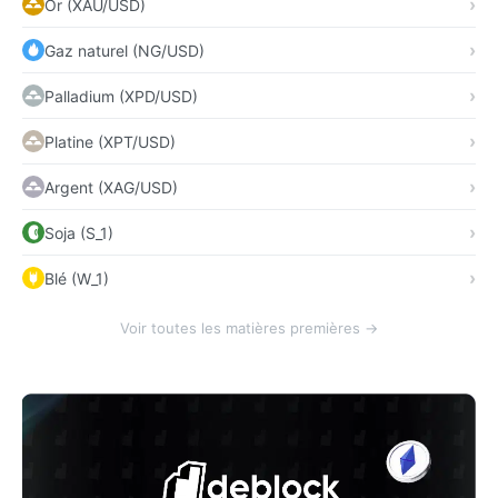
Or (XAU/USD)
Gaz naturel (NG/USD)
Palladium (XPD/USD)
Platine (XPT/USD)
Argent (XAG/USD)
Soja (S_1)
Blé (W_1)
Voir toutes les matières premières →