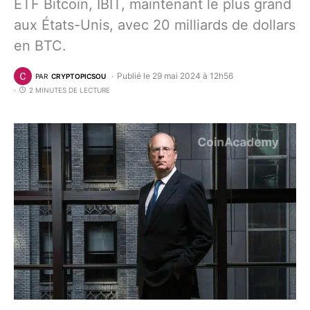
ETF Bitcoin, IBIT, maintenant le plus grand
aux États-Unis, avec 20 milliards de dollars
en BTC.
Publié le 29 mai 2024 à 12h56
PAR
CRYPTOPICSOU
2 MINUTES DE LECTURE