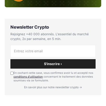
Newsletter Crypto
Rejoignez +40 000 abonnés. L'essentiel du marché
crypto, 2x par semaine, en 5 min.
S'inscrire ›
En cochant cette case, vous confirmez avoir lu et accepté nos
conditions d'utilisation
concernant le traitement des données
soumises via ce formulaire.
En savoir plus sur notre newsletter crypto →