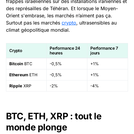
frappes israéliennes sur des installations iraniennes et
des représailles de Téhéran. Et lorsque le Moyen-
Orient s'embrase, les marchés n’aiment pas ça.
Surtout pas les marchés
crypto
, ultrasensibles au
climat géopolitique mondial.
Performance 24
Performance 7
Crypto
heures
jours
Bitcoin
BTC
-0,5%
+1%
Ethereum
ETH
-0,5%
+1%
Ripple
XRP
-2%
-4%
BTC, ETH, XRP : tout le
monde plonge