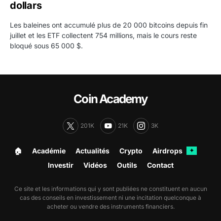
dollars
Les baleines ont accumulé plus de 20 000 bitcoins depuis fin
juillet et les ETF collectent 754 millions, mais le cours reste
bloqué sous 65 000 $.
Coin Academy
201K
21K
3K
🏠︎
Académie
Actualités
Crypto
Airdrops
✦
Investir
Vidéos
Outils
Contact
Ce site et les informations qui y sont publiées ne constituent en aucun
cas des conseils en investissement ni une incitation quelconque à
acheter ou vendre des instruments financiers.