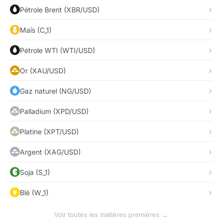
Pétrole Brent (XBR/USD)
Maïs (C_1)
Pétrole WTI (WTI/USD)
Or (XAU/USD)
Gaz naturel (NG/USD)
Palladium (XPD/USD)
Platine (XPT/USD)
Argent (XAG/USD)
Soja (S_1)
Blé (W_1)
Voir toutes les matières premières →