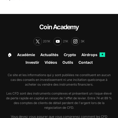
Coin Academy
201K
21K
3K
🏠︎
Académie
Actualités
Crypto
Airdrops
✦
Investir
Vidéos
Outils
Contact
Ce site et les informations qui y sont publiées ne constituent en aucun
cas des conseils en investissement ni une incitation quelconque à
acheter ou vendre des instruments financiers.
Les CFD sont des instruments complexes et présentent un risque élevé
de perte rapide en capital en raison de l'effet de levier. Entre 74 et 89 %
des comptes de clients de détail perdent de l'argent lors de la
négociation de CFD.
Vous devez vous assurer que vous comprenez comment les CFD