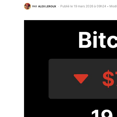
Publié le 19 mars 2026 à 09h24
Modi
PAR
ALEX LEROUX
•