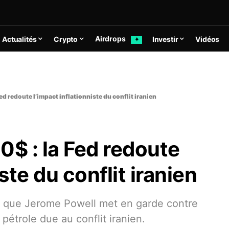
Airdrops
Actualités
Crypto
Investir
Vidéos
✦
ed redoute l’impact inflationniste du conflit iranien
0$ : la Fed redoute
ste du conflit iranien
is que Jerome Powell met en garde contre
 pétrole due au conflit iranien.