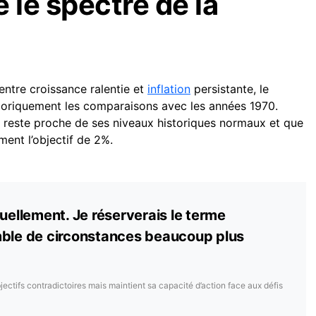
 le spectre de la
entre croissance ralentie et
inflation
persistante, le
égoriquement les comparaisons avec les années 1970.
reste proche de ses niveaux historiques normaux et que
ment l’objectif de 2%.
tuellement. Je réserverais le terme
mble de circonstances beaucoup plus
jectifs contradictoires mais maintient sa capacité d’action face aux défis