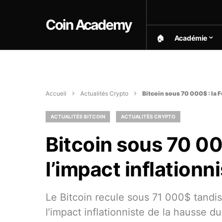
Coin Academy
🏠︎
Académie
Accueil
Actualités Crypto
Bitcoin sous 70 000$ : la F
ACTUALITÉS BITCOIN
ACTUALITÉS CRYPTO
Bitcoin sous 70 00
l’impact inflationni
Le Bitcoin recule sous 71 000$ tand
l’impact inflationniste de la hausse du