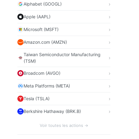
Alphabet (GOOGL)
Apple (AAPL)
Microsoft (MSFT)
Amazon.com (AMZN)
Taiwan Semiconductor Manufacturing
(TSM)
Broadcom (AVGO)
Meta Platforms (META)
Tesla (TSLA)
Berkshire Hathaway (BRK.B)
Voir toutes les actions →