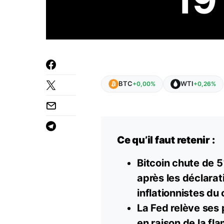
BTC
WTI
+0,00%
+0,26%
Ce qu’il faut retenir :
Bitcoin chute de 
après les déclarat
inflationnistes du c
La Fed relève ses 
en raison de la fl