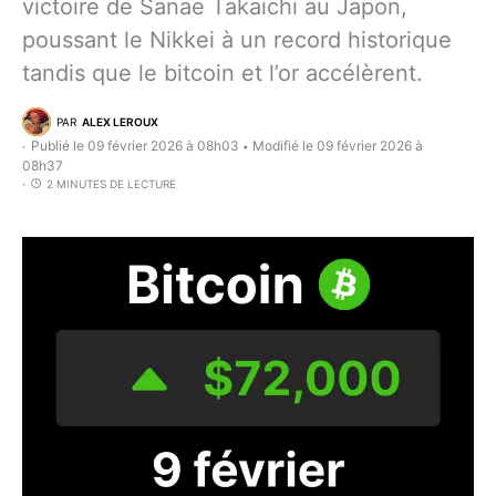
victoire de Sanae Takaichi au Japon,
poussant le Nikkei à un record historique
tandis que le bitcoin et l’or accélèrent.
PAR
ALEX LEROUX
Publié le 09 février 2026 à 08h03
Modifié le 09 février 2026 à
•
08h37
2 MINUTES DE LECTURE