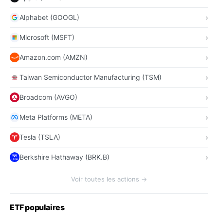
Alphabet (GOOGL)
Microsoft (MSFT)
Amazon.com (AMZN)
Taiwan Semiconductor Manufacturing (TSM)
Broadcom (AVGO)
Meta Platforms (META)
Tesla (TSLA)
Berkshire Hathaway (BRK.B)
Voir toutes les actions →
ETF populaires