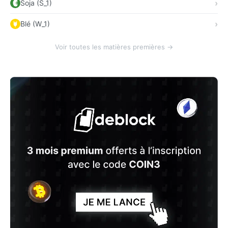
Soja (S_1)
Blé (W_1)
Voir toutes les matières premières →