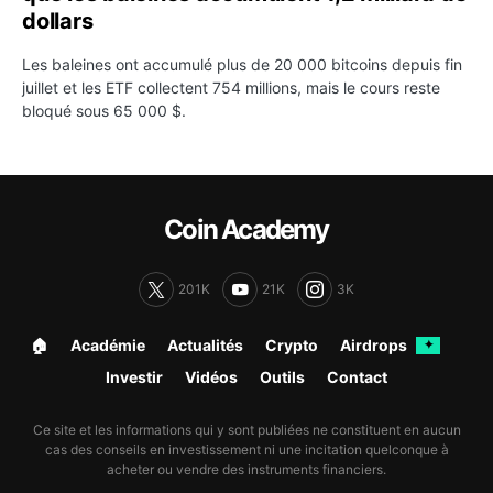
dollars
Les baleines ont accumulé plus de 20 000 bitcoins depuis fin
juillet et les ETF collectent 754 millions, mais le cours reste
bloqué sous 65 000 $.
Coin Academy
201K
21K
3K
🏠︎
Académie
Actualités
Crypto
Airdrops
✦
Investir
Vidéos
Outils
Contact
Ce site et les informations qui y sont publiées ne constituent en aucun
cas des conseils en investissement ni une incitation quelconque à
acheter ou vendre des instruments financiers.