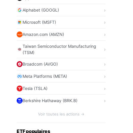
Alphabet (GOOGL)
Microsoft (MSFT)
Amazon.com (AMZN)
Taiwan Semiconductor Manufacturing
(TSM)
Broadcom (AVGO)
Meta Platforms (META)
Tesla (TSLA)
Berkshire Hathaway (BRK.B)
Voir toutes les actions →
ETF populaires