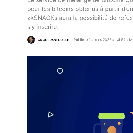
Le service de mélange de bitcoins Coi
pour les bitcoins obtenus à partir d’un
zkSNACKs aura la possibilité de refuse
s’y inscrire.
Publié le 14 mars 2022 à 18h54
Mo
PAR
JORDAN POUILLE
•