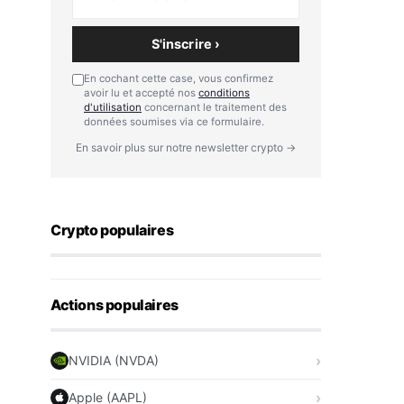
S'inscrire ›
En cochant cette case, vous confirmez
avoir lu et accepté nos
conditions
d'utilisation
concernant le traitement des
données soumises via ce formulaire.
En savoir plus sur notre newsletter crypto →
Crypto populaires
Actions populaires
NVIDIA (NVDA)
Apple (AAPL)