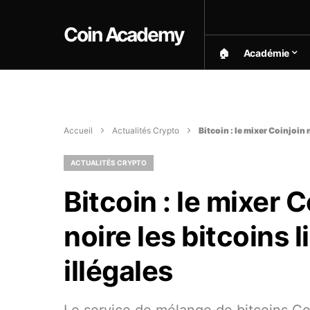
Coin Academy
🏠︎
Académie
Accueil
Actualités Crypto
Bitcoin : le mixer Coinjoin m
ACTUALITÉS CRYPTO
Bitcoin : le mixer C
noire les bitcoins l
illégales