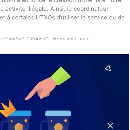
njoin a annoncé la création d’une liste noire
e activité illégale. Ainsi, le coordinateur
r à certains UTXOs d’utiliser le service ou de
difié le 05 août 2023 à 21h19
2 MINUTES DE LECTURE