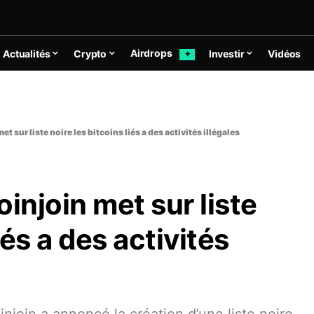
Airdrops
Actualités
Crypto
Investir
Vidéos
✦
et sur liste noire les bitcoins liés a des activités illégales
oinjoin met sur liste
iés a des activités