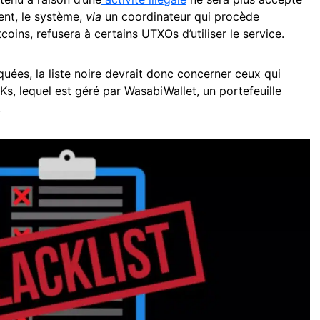
ent, le système,
via
un coordinateur qui procède
ins, refusera à certains UTXOs d’utiliser le service.
uées, la liste noire devrait donc concerner ceux qui
Ks, lequel est géré par WasabiWallet, un portefeuille
.