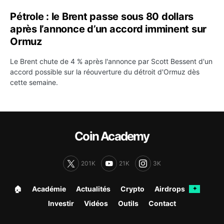
Pétrole : le Brent passe sous 80 dollars
après l’annonce d’un accord imminent sur
Ormuz
Le Brent chute de 4 % après l'annonce par Scott Bessent d'un
accord possible sur la réouverture du détroit d'Ormuz dès
cette semaine.
Coin Academy
201K
21K
3K
🏠︎
Académie
Actualités
Crypto
Airdrops
✦
Investir
Vidéos
Outils
Contact