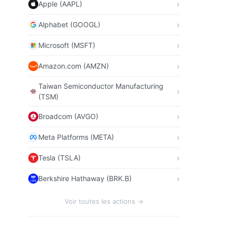
Apple (AAPL)
Alphabet (GOOGL)
Microsoft (MSFT)
Amazon.com (AMZN)
Taiwan Semiconductor Manufacturing
(TSM)
Broadcom (AVGO)
Meta Platforms (META)
Tesla (TSLA)
Berkshire Hathaway (BRK.B)
Voir toutes les actions →