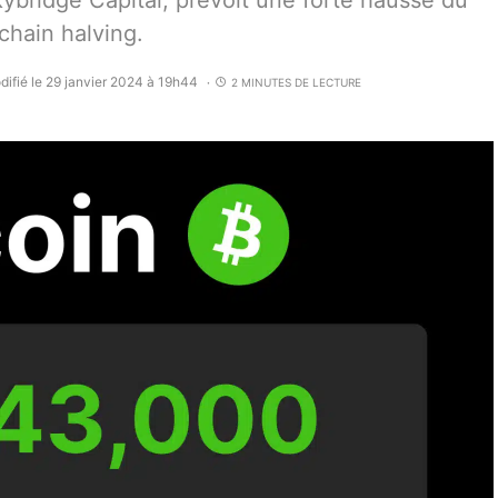
bridge Capital, prévoit une forte hausse du
chain halving.
difié le 29 janvier 2024 à 19h44
2 MINUTES DE LECTURE