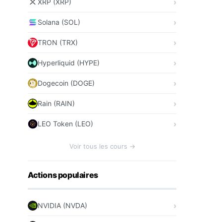
XRP (XRP)
Solana (SOL)
TRON (TRX)
Hyperliquid (HYPE)
Dogecoin (DOGE)
Rain (RAIN)
LEO Token (LEO)
Voir tous les cours →
Actions populaires
NVIDIA (NVDA)