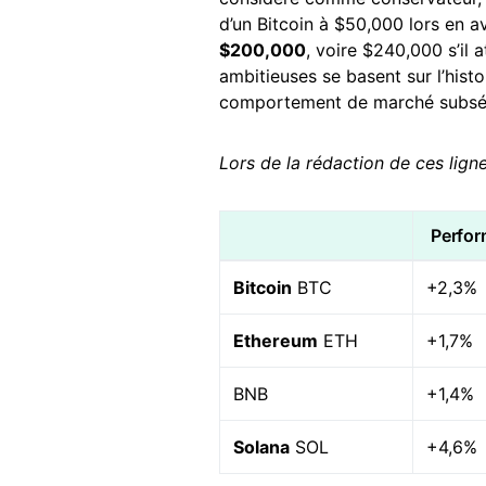
d’un Bitcoin à $50,000 lors en av
$200,000
, voire $240,000 s’il 
ambitieuses se basent sur l’hist
comportement de marché subsé
Lors de la rédaction de ces lign
Perfor
Bitcoin
BTC
+2,3%
Ethereum
ETH
+1,7%
BNB
+1,4%
Solana
SOL
+4,6%