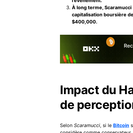
l’événement.
À long terme, Scaramucci e
capitalisation boursière de 
$400,000.
Impact du H
de percepti
Selon
Scaramucci
, si le
Bitcoin
s
considère comme conservateur, i