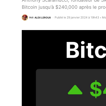
Anthony Scaramucci, fondateur de Sky
Bitcoin jusqu’à $240,000 après le pro
Publié le 29 janvier 2024 à 19h43
Mo
PAR
ALEX LEROUX
•