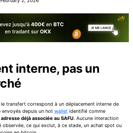
)
February 2, 2026
t interne, pas un
rché
, le transfert correspond à un déplacement interne de
té envoyés depuis un hot
wallet
identifié comme
e
adresse déjà associée au SAFU
. Aucune interaction
é observée, ce qui exclut, à ce stade, un achat spot ou
coins en bitcoin.