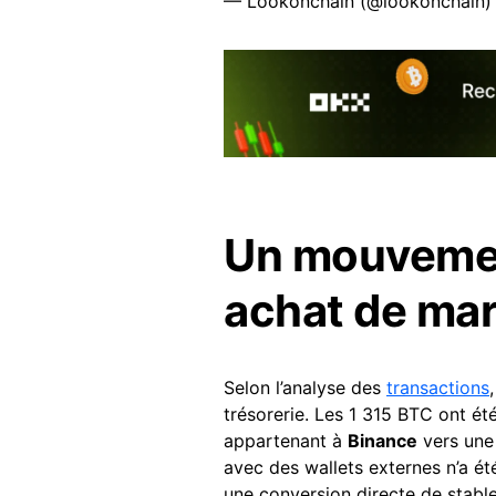
— Lookonchain (@lookonchain
Un mouvemen
achat de ma
Selon l’analyse des
transactions
trésorerie. Les 1 315 BTC ont é
appartenant à
Binance
vers un
avec des wallets externes n’a ét
une conversion directe de stable