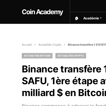
Coin Academy
🏠︎
Académie
Accueil
Actualités Crypto
Binance transfère 1 315 BTC
ACTUALITÉS BITCOIN
ACTUALITÉS CRYPTO
Binance transfère 
SAFU, 1ère étape av
milliard $ en Bitcoi