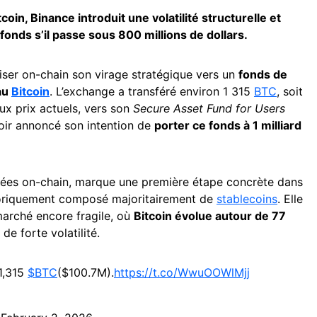
oin, Binance introduit une volatilité structurelle et
fonds s’il passe sous 800 millions de dollars.
ser on-chain son virage stratégique vers un
fonds de
 au
Bitcoin
. L’exchange a transféré environ 1 315
BTC
, soit
aux prix actuels, vers son
Secure Asset Fund for Users
oir annoncé son intention de
porter ce fonds à 1 milliard
nnées on-chain, marque une première étape concrète dans
toriquement composé majoritairement de
stablecoins
. Elle
marché encore fragile, où
Bitcoin évolue autour de 77
e forte volatilité.
1,315
$BTC
($100.7M).
https://t.co/WwuOOWlMjj