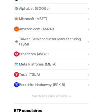
Alphabet (GOOGL)
Microsoft (MSFT)
Amazon.com (AMZN)
Taiwan Semiconductor Manufacturing
(TSM)
Broadcom (AVGO)
Meta Platforms (META)
Tesla (TSLA)
Berkshire Hathaway (BRK.B)
Voir toutes les actions →
ETF populaires