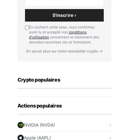
S'inscrire ›
En cochant cette case, vous confirmez
avoir lu et accepté nos
conditions
d'utilisation
concernant le traitement des
données soumises via ce formulaire.
En savoir plus sur notre newsletter crypto →
Crypto populaires
Actions populaires
NVIDIA (NVDA)
Apple (AAPL)