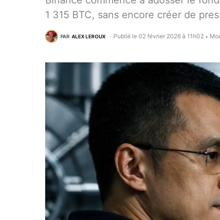
Binance commence à adosser le fonds
1 315 BTC, sans encore créer de pres
Publié le 02 février 2026 à 11h02
Mod
PAR
ALEX LEROUX
•