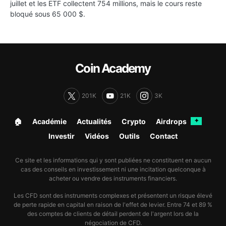
juillet et les ETF collectent 754 millions, mais le cours reste
bloqué sous 65 000 $.
Coin Academy
201K
21K
3K
🏠︎
Académie
Actualités
Crypto
Airdrops
✦
Investir
Vidéos
Outils
Contact
Ce site et les informations qui y sont publiées ne constituent en aucun
cas des conseils en investissement ni une incitation quelconque à
acheter ou vendre des instruments financiers.
Les CFD sont des instruments complexes et présentent un risque élevé
de perte rapide en capital en raison de l'effet de levier. Entre 74 et 89 %
des comptes de clients de détail perdent de l'argent lors de la
négociation de CFD.