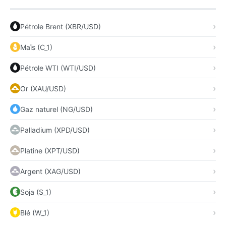
Pétrole Brent (XBR/USD)
Maïs (C_1)
Pétrole WTI (WTI/USD)
Or (XAU/USD)
Gaz naturel (NG/USD)
Palladium (XPD/USD)
Platine (XPT/USD)
Argent (XAG/USD)
Soja (S_1)
Blé (W_1)