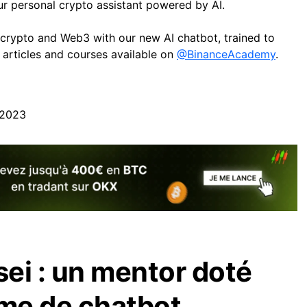
r personal crypto assistant powered by AI.
t crypto and Web3 with our new AI chatbot, trained to
articles and courses available on
@BinanceAcademy
.
 2023
ei : un mentor doté
rme de chatbot