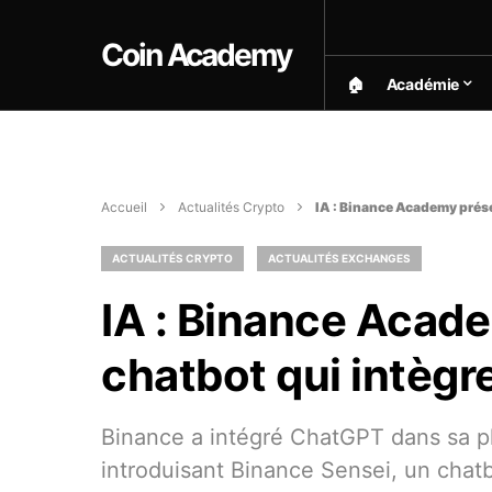
Coin Academy
🏠︎
Académie
Accueil
Actualités Crypto
IA : Binance Academy prés
ACTUALITÉS CRYPTO
ACTUALITÉS EXCHANGES
IA : Binance Acad
chatbot qui intèg
Binance a intégré ChatGPT dans sa p
introduisant Binance Sensei, un chatbo