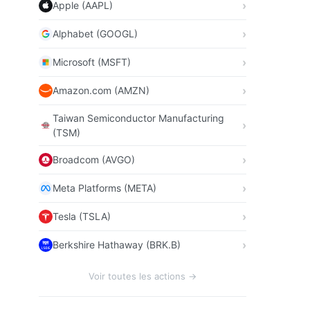
Apple (AAPL)
Alphabet (GOOGL)
Microsoft (MSFT)
Amazon.com (AMZN)
Taiwan Semiconductor Manufacturing
(TSM)
Broadcom (AVGO)
Meta Platforms (META)
Tesla (TSLA)
Berkshire Hathaway (BRK.B)
Voir toutes les actions →