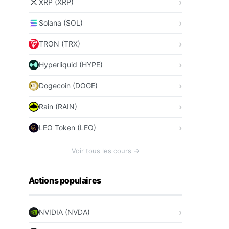
XRP (XRP)
Solana (SOL)
TRON (TRX)
Hyperliquid (HYPE)
Dogecoin (DOGE)
Rain (RAIN)
LEO Token (LEO)
Voir tous les cours →
Actions populaires
NVIDIA (NVDA)