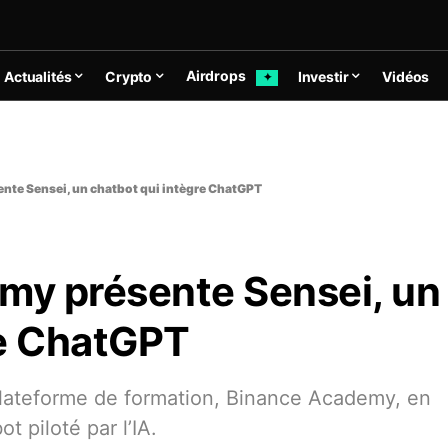
Airdrops
Actualités
Crypto
Investir
Vidéos
✦
ente Sensei, un chatbot qui intègre ChatGPT
emy présente Sensei, un
re ChatGPT
lateforme de formation, Binance Academy, en
t piloté par l’IA.