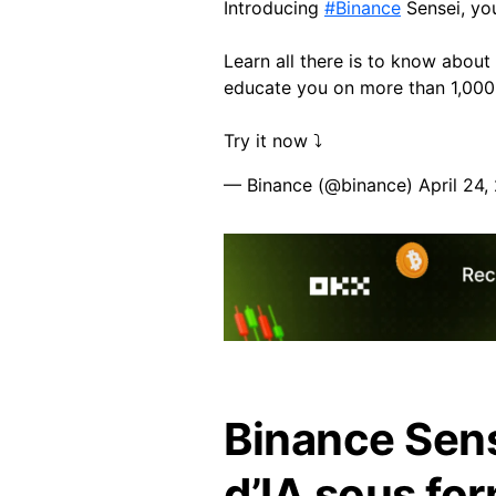
Introducing
#Binance
Sensei, you
Learn all there is to know abou
educate you on more than 1,000 
Try it now ⤵️
— Binance (@binance)
April 24,
Binance Sens
d’IA sous fo