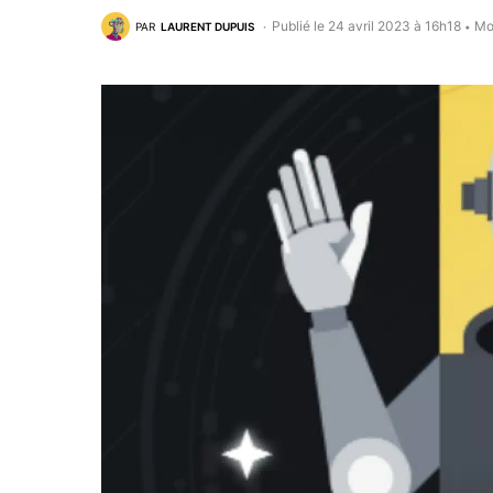
Publié le 24 avril 2023 à 16h18
Mo
PAR
LAURENT DUPUIS
•