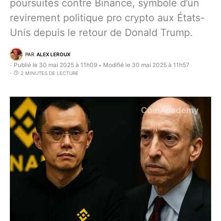
poursuites contre Binance, symbole d’un
revirement politique pro crypto aux États-
Unis depuis le retour de Donald Trump.
PAR
ALEX LEROUX
Publié le 30 mai 2025 à 11h09
Modifié le 30 mai 2025 à 11h57
•
2 MINUTES DE LECTURE