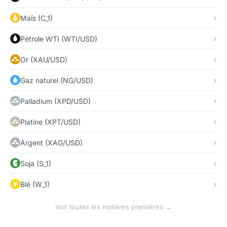
Maïs (C_1)
Pétrole WTI (WTI/USD)
Or (XAU/USD)
Gaz naturel (NG/USD)
Palladium (XPD/USD)
Platine (XPT/USD)
Argent (XAG/USD)
Soja (S_1)
Blé (W_1)
Voir toutes les matières premières →