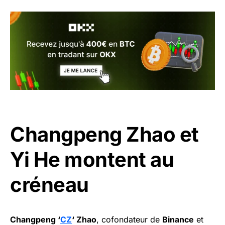
Changpeng Zhao et
Yi He montent au
créneau
Changpeng ‘
CZ
‘ Zhao
, cofondateur de
Binance
et