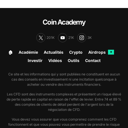
Coin Academy
201K
21K
3K
🏠︎
Académie
Actualités
Crypto
Airdrops
✦
Investir
Vidéos
Outils
Contact
Ce site et les informations qui y sont publiées ne constituent en aucun
cas des conseils en investissement ni une incitation quelconque à
acheter ou vendre des instruments financiers.
Les CFD sont des instruments complexes et présentent un risque élevé
de perte rapide en capital en raison de l'effet de levier. Entre 74 et 89 %
des comptes de clients de détail perdent de l'argent lors de la
négociation de CFD.
Vous devez vous assurer que vous comprenez comment les CFD
fonctionnent et que vous pouvez vous permettre de prendre le risque