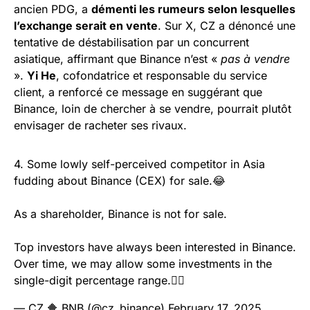
ancien PDG, a
démenti les rumeurs selon lesquelles
l’exchange serait en vente
. Sur X, CZ a dénoncé une
tentative de déstabilisation par un concurrent
asiatique, affirmant que Binance n’est «
pas à vendre
».
Yi He
, cofondatrice et responsable du service
client, a renforcé ce message en suggérant que
Binance, loin de chercher à se vendre, pourrait plutôt
envisager de racheter ses rivaux.
4. Some lowly self-perceived competitor in Asia
fudding about Binance (CEX) for sale.😂
As a shareholder, Binance is not for sale.
Top investors have always been interested in Binance.
Over time, we may allow some investments in the
single-digit percentage range.🤷‍♂️
— CZ 🔶 BNB (@cz_binance)
February 17, 2025