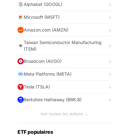
Alphabet (GOOGL)
Microsoft (MSFT)
Amazon.com (AMZN)
Taiwan Semiconductor Manufacturing
(TSM)
Broadcom (AVGO)
Meta Platforms (META)
Tesla (TSLA)
Berkshire Hathaway (BRK.B)
Voir toutes les actions →
ETF populaires