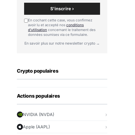
S'inscrire ›
En cochant cette case, vous confirmez
avoir lu et accepté nos
conditions
d'utilisation
concernant le traitement des
données soumises via ce formulaire.
En savoir plus sur notre newsletter crypto →
Crypto populaires
Actions populaires
NVIDIA (NVDA)
Apple (AAPL)