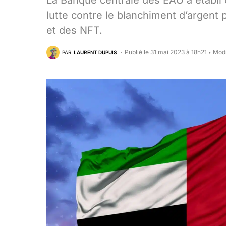
La Banque centrale des EAU a établi
lutte contre le blanchiment d’argent p
et des NFT.
Publié le 31 mai 2023 à 18h21
Modi
PAR
LAURENT DUPUIS
•