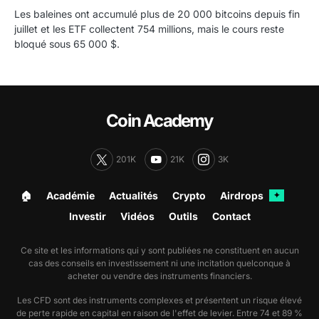
Les baleines ont accumulé plus de 20 000 bitcoins depuis fin
juillet et les ETF collectent 754 millions, mais le cours reste
bloqué sous 65 000 $.
Coin Academy
201K
21K
3K
🏠︎
Académie
Actualités
Crypto
Airdrops
✦
Investir
Vidéos
Outils
Contact
Ce site et les informations qui y sont publiées ne constituent en aucun
cas des conseils en investissement ni une incitation quelconque à
acheter ou vendre des instruments financiers.
Les CFD sont des instruments complexes et présentent un risque élevé
de perte rapide en capital en raison de l'effet de levier. Entre 74 et 89 %