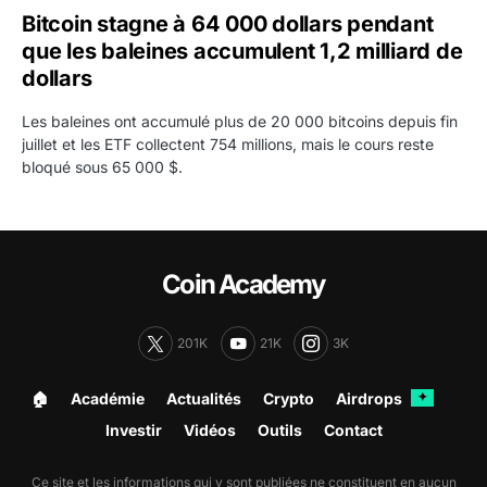
Bitcoin stagne à 64 000 dollars pendant
que les baleines accumulent 1,2 milliard de
dollars
Les baleines ont accumulé plus de 20 000 bitcoins depuis fin
juillet et les ETF collectent 754 millions, mais le cours reste
bloqué sous 65 000 $.
Coin Academy
201K
21K
3K
🏠︎
Académie
Actualités
Crypto
Airdrops
✦
Investir
Vidéos
Outils
Contact
Ce site et les informations qui y sont publiées ne constituent en aucun