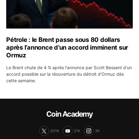
Pétrole : le Brent passe sous 80 dollars
après l’annonce d’un accord imminent sur
Ormuz
Le Brent chute de 4 % après l'annonce par Scott Bessent d'un
accord possible sur la réouverture du détroit d'Ormuz dès
cette semaine.
Coin Academy
201K
21K
3K