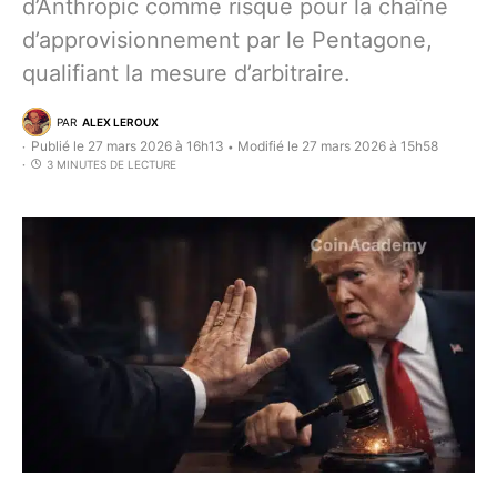
d’Anthropic comme risque pour la chaîne
d’approvisionnement par le Pentagone,
qualifiant la mesure d’arbitraire.
PAR
ALEX LEROUX
Publié le 27 mars 2026 à 16h13
Modifié le 27 mars 2026 à 15h58
•
3 MINUTES DE LECTURE