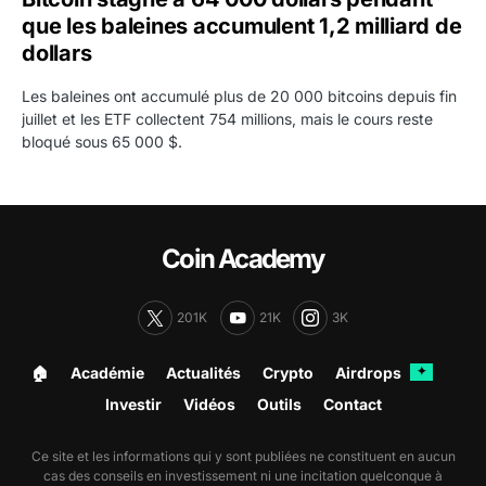
que les baleines accumulent 1,2 milliard de
dollars
Les baleines ont accumulé plus de 20 000 bitcoins depuis fin
juillet et les ETF collectent 754 millions, mais le cours reste
bloqué sous 65 000 $.
Coin Academy
201K
21K
3K
🏠︎
Académie
Actualités
Crypto
Airdrops
✦
Investir
Vidéos
Outils
Contact
Ce site et les informations qui y sont publiées ne constituent en aucun
cas des conseils en investissement ni une incitation quelconque à