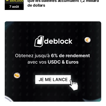
que les baleines accumulent 1,2 milliard
de dollars