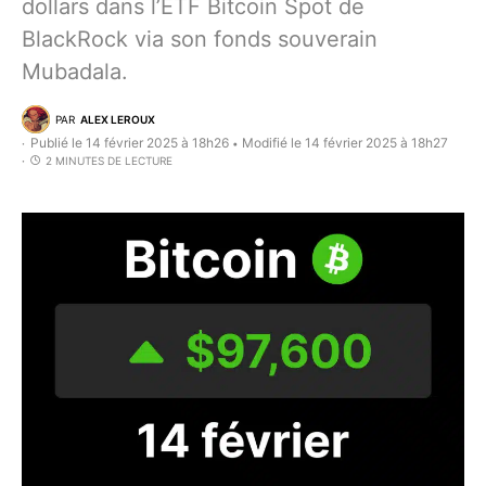
dollars dans l’ETF Bitcoin Spot de
BlackRock via son fonds souverain
Mubadala.
PAR
ALEX LEROUX
Publié le 14 février 2025 à 18h26
Modifié le 14 février 2025 à 18h27
•
2 MINUTES DE LECTURE