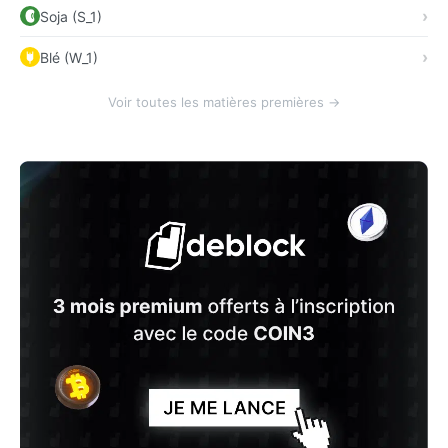
Soja (S_1)
Blé (W_1)
Voir toutes les matières premières →