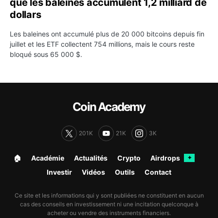
que les baleines accumulent 1,2 milliard de
dollars
Les baleines ont accumulé plus de 20 000 bitcoins depuis fin
juillet et les ETF collectent 754 millions, mais le cours reste
bloqué sous 65 000 $.
Coin Academy
201K
21K
3K
🏠︎
Académie
Actualités
Crypto
Airdrops
✦
Investir
Vidéos
Outils
Contact
Ce site et les informations qui y sont publiées ne constituent en aucun
cas des conseils en investissement ni une incitation quelconque à
acheter ou vendre des instruments financiers.