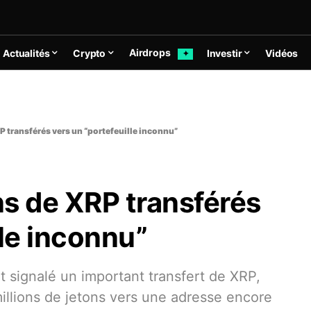
Airdrops
Actualités
Crypto
Investir
Vidéos
✦
P transférés vers un “portefeuille inconnu”
ons de XRP transférés
lle inconnu”
signalé un important transfert de XRP,
illions de jetons vers une adresse encore