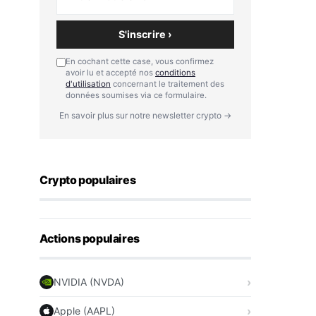
S'inscrire ›
En cochant cette case, vous confirmez
avoir lu et accepté nos
conditions
d'utilisation
concernant le traitement des
données soumises via ce formulaire.
En savoir plus sur notre newsletter crypto →
Crypto populaires
Actions populaires
NVIDIA (NVDA)
Apple (AAPL)