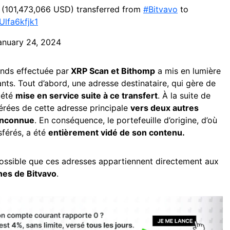
(101,473,066 USD) transferred from
#Bitvavo
to
/Ulfa6kfjk1
anuary 24, 2024
nds effectuée par
XRP Scan et Bithomp
a mis en lumière
nts. Tout d’abord, une adresse destinataire, qui gère de
a été
mise en service suite à ce transfert
. À la suite de
érées de cette adresse principale
vers deux autres
 inconnue
. En conséquence, le portefeuille d’origine, d’où
sférés, a été
entièrement vidé de son contenu.
 possible que ces adresses appartiennent directement aux
nes de Bitvavo
.