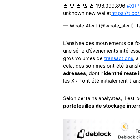
🚨 🚨 🚨 🚨 🚨 196,399,896
#XRP
unknown new wallet
https://t.co
— Whale Alert (@whale_alert)
J
L’analyse des mouvements de fo
une série d’événements intéressa
gros volumes de
transactions
, 
cela, des sommes ont été transf
adresses
, dont
l’identité reste
les XRP ont été initialement tran
Selon certains analystes, il est
portefeuilles de stockage inter