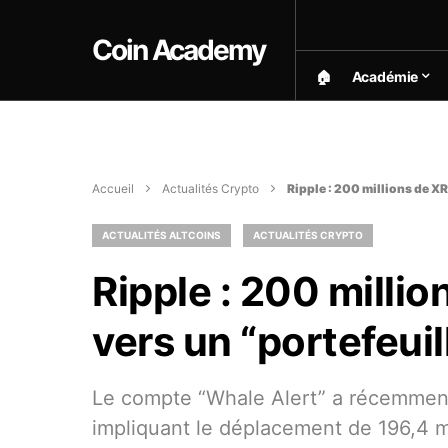
Coin Academy
🏠︎
Académie
Accueil
Actualités Crypto
Ripple : 200 millions de XR
ACTUALITÉS ALTCOINS
ACTUALITÉS CRYPTO
Ripple : 200 milli
vers un “portefeui
Le compte “Whale Alert” a récemment 
impliquant le déplacement de 196,4 m