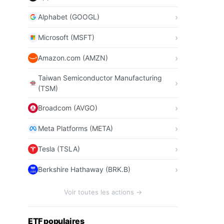
Alphabet (GOOGL)
Microsoft (MSFT)
Amazon.com (AMZN)
Taiwan Semiconductor Manufacturing
(TSM)
Broadcom (AVGO)
Meta Platforms (META)
Tesla (TSLA)
Berkshire Hathaway (BRK.B)
Voir toutes les actions →
ETF populaires