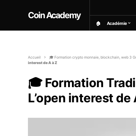
Coin Academy
🏠︎
Académie
Accueil
🎓 Formation crypto monnaie, blockchain, web 3 Gr
interest de A à Z
🎓 Formation Trad
L’open interest de 