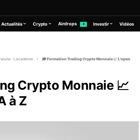
Airdrops
Actualités
Crypto
Investir
Vidéos
✦
atuite : L’académie
🎓 Formation Trading Crypto Monnaie 📈 L’open
ing Crypto Monnaie 📈
A à Z