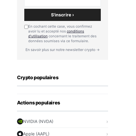
S'inscrire ›
En cochant cette case, vous confirmez
avoir lu et accepté nos
conditions
d'utilisation
concernant le traitement des
données soumises via ce formulaire.
En savoir plus sur notre newsletter crypto →
Crypto populaires
Actions populaires
NVIDIA (NVDA)
Apple (AAPL)