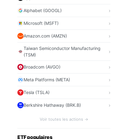
Alphabet (GOOGL)
Microsoft (MSFT)
Amazon.com (AMZN)
Taiwan Semiconductor Manufacturing
(TSM)
Broadcom (AVGO)
Meta Platforms (META)
Tesla (TSLA)
Berkshire Hathaway (BRK.B)
Voir toutes les actions →
ETF populaires