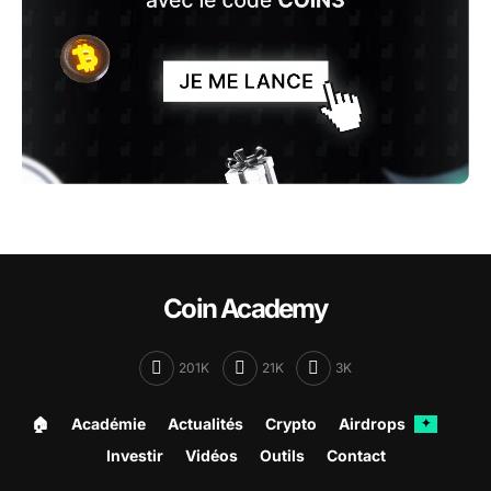
Coin Academy
201K
21K
3K
🏠︎
Académie
Actualités
Crypto
Airdrops
✦
Investir
Vidéos
Outils
Contact