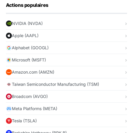
Actions populaires
NVIDIA (NVDA)
Apple (AAPL)
Alphabet (GOOGL)
Microsoft (MSFT)
Amazon.com (AMZN)
Taiwan Semiconductor Manufacturing (TSM)
Broadcom (AVGO)
Meta Platforms (META)
Tesla (TSLA)
Berkshire Hathaway (BRK.B)