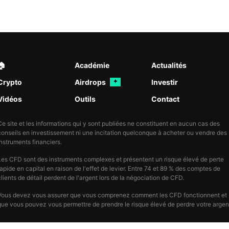
🏠︎
Académie
Actualités
Crypto
Airdrops
Investir
✦
Vidéos
Outils
Contact
Ce site et les informations qui y sont publiées ne constituent en aucun cas des
conseils en investissement ni une incitation quelconque à acheter ou vendre des
instruments financiers.
Les CFD sont des instruments complexes et présentent un risque élevé de perte
rapide en capital en raison de l'effet de levier. Entre 74 et 89 % des comptes de
clients de détail perdent de l'argent lors de la négociation de CFD.
Vous devez vous assurer que vous comprenez comment les CFD fonctionnent et
que vous pouvez vous permettre de prendre le risque élevé de perdre votre argen