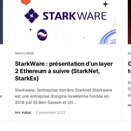
NON CLASSÉ
A
StarkWare : présentation d’un layer
C
2 Ethereum à suivre (StarkNet,
t
StarkEx)
E
S
x
Starkware, l’entreprise derrière Starknet Starkware
d
re
est une entreprise d’origine Israélienne fondée en
2018 par Eli Ben-Sasson et Uri…
P
5 septembre 2022
PAR
YUGUI