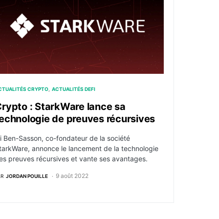
CTUALITÉS CRYPTO
ACTUALITÉS DEFI
rypto : StarkWare lance sa
echnologie de preuves récursives
li Ben-Sasson, co-fondateur de la société
tarkWare, annonce le lancement de la technologie
es preuves récursives et vante ses avantages.
9 août 2022
AR
JORDAN POUILLE