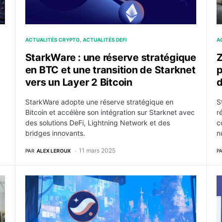
ACTUALITÉS CRYPTO
ACTUALITÉS DEFI
A
StarkWare : une réserve stratégique
Z
en BTC et une transition de Starknet
p
vers un Layer 2 Bitcoin
d
StarkWare adopte une réserve stratégique en
S
Bitcoin et accélère son intégration sur Starknet avec
r
des solutions DeFi, Lightning Network et des
c
bridges innovants.
n
11 mars 2025
PAR
ALEX LEROUX
P
t Ethereum avec sa technologie Zero Knowledge
StarkWare modifie le calendrier d’unlock du STRK su
L