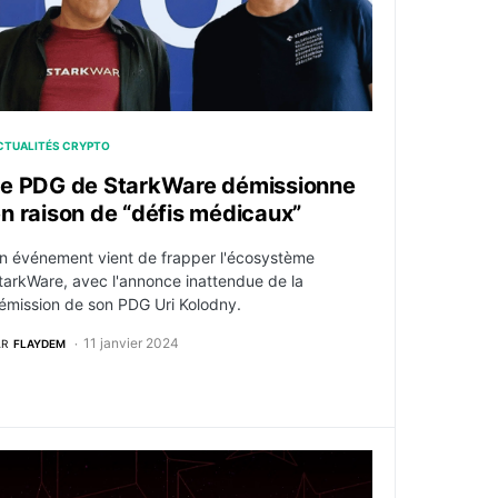
CTUALITÉS CRYPTO
e PDG de StarkWare démissionne
n raison de “défis médicaux”
n événement vient de frapper l'écosystème
tarkWare, avec l'annonce inattendue de la
émission de son PDG Uri Kolodny.
11 janvier 2024
AR
FLAYDEM
vre (StarkNet, StarkEx)
rypto : StarkWare lance sa technologie de preuves récursi