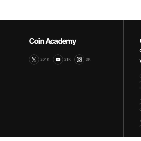
Coin Academy
201K
21K
3K