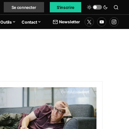
Se connecter
S'inscrire
Newsletter
Outils
Contact
ansition de Starknet vers un Layer 2 Bitcoin
K : Starkware présente les possibilités d’OP_CAT sur Bitcoin