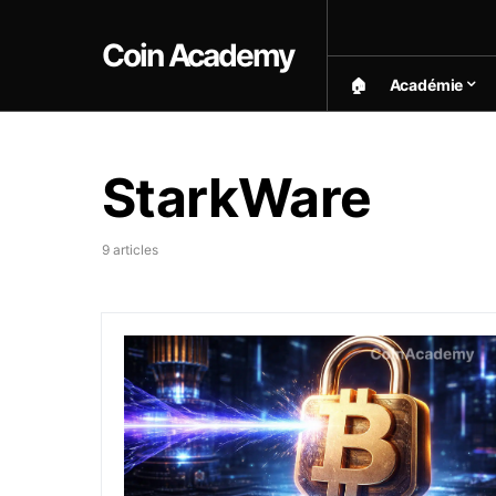
Coin Academy
🏠︎
Académie
StarkWare
9 articles
Bitcoin et risque quantique : le CPO de Star