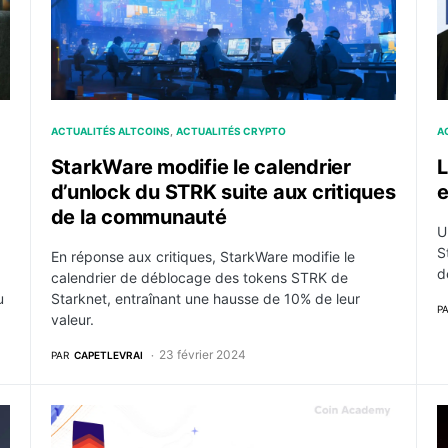
ACTUALITÉS ALTCOINS
ACTUALITÉS CRYPTO
A
StarkWare modifie le calendrier
L
d’unlock du STRK suite aux critiques
e
de la communauté
U
S
En réponse aux critiques, StarkWare modifie le
d
calendrier de déblocage des tokens STRK de
u
Starknet, entraînant une hausse de 10% de leur
P
valeur.
23 février 2024
PAR
CAPETLEVRAI
chnologie Prover pour Ethereum
StarkWare : présentation d’un layer 2 Ethereum à sui
C