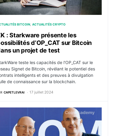
CTUALITÉS BITCOIN
ACTUALITÉS CRYPTO
K : Starkware présente les
ossibilités d’OP_CAT sur Bitcoin
ans un projet de test
tarkWare teste les capacités de l'OP_CAT sur le
éseau Signet de Bitcoin, révélant le potentiel des
ontrats intelligents et des preuves à divulgation
ulle de connaissance sur la blockchain.
17 juillet 2024
AR
CAPETLEVRAI
ite aux critiques de la communauté
e PDG de StarkWare démissionne en raison de “défis médi