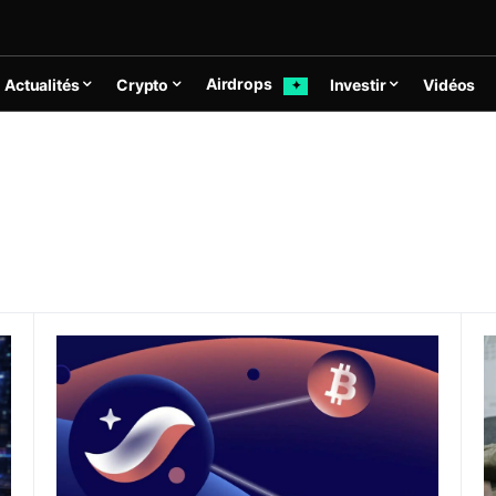
Airdrops
Actualités
Crypto
Investir
Vidéos
✦
kWare publie une solution sans modifier le protocole
StarkWare : une réserve stratégique en BTC et une tr
Z