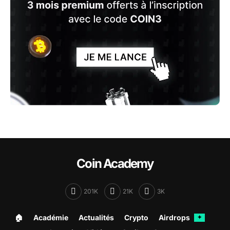
Coin Academy
201K
21K
3K
🏠︎
Académie
Actualités
Crypto
Airdrops
✦