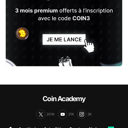
Coin Academy
201K
21K
3K