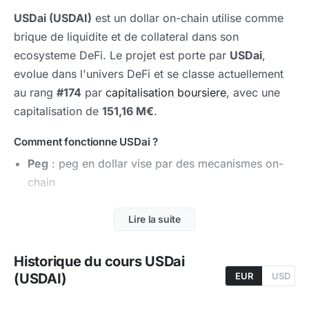
USDai (USDAI)
est un dollar on-chain utilise comme
brique de liquidite et de collateral dans son
ecosysteme DeFi. Le projet est porte par
USDai
,
evolue dans l'univers DeFi et se classe actuellement
au rang
#174
par
capitalisation boursiere
, avec une
capitalisation de
151,16 M€
.
Comment fonctionne USDai ?
Peg
: peg en dollar vise par des mecanismes on-
chain
Integrations
: integrations DeFi plus importantes
Lire la suite
que l'usage retail
Positionnement
: positionnement de niche parmi
Historique du cours USDai
les dollars synthetiques
(USDAI)
EUR
USD
Maintien
: maintien du peg via des mecanismes