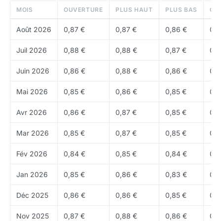
on-chain, du collateral ou des couvertures selon le
MOIS
OUVERTURE
PLUS HAUT
PLUS BAS
CL
protocole
Août 2026
0,87 €
0,87 €
0,86 €
0,8
Usage
: usage prioritaire comme reserve de
liquidite, collateral et brique de
finance
Juil 2026
0,88 €
0,88 €
0,87 €
0,8
decentralisee
Juin 2026
0,86 €
0,88 €
0,86 €
0,8
Tokenomics de USDAI
Mai 2026
0,85 €
0,86 €
0,85 €
0,8
USDAI n'a en general pas de supply fixe : l'offre
evolue selon la demande, les depots, les
Avr 2026
0,86 €
0,87 €
0,85 €
0,8
remboursements ou la creation de nouvelles
Mar 2026
0,85 €
0,87 €
0,85 €
0,8
positions. Actuellement, environ
174,09 M
USDAI sont
en circulation. La robustesse du produit se mesure
Fév 2026
0,84 €
0,85 €
0,84 €
0,8
moins a une emission rare qu'a la capacite a tenir son
Jan 2026
0,85 €
0,86 €
0,83 €
0,8
peg et a rester liquide.
Déc 2025
0,86 €
0,86 €
0,85 €
0,8
Prix et historique
Comme la plupart des
stablecoins
, USDAI vise un prix
Nov 2025
0,87 €
0,88 €
0,86 €
0,8