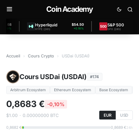
Coin Academy
Hyperliquid
S&P 500
.68
$54.50
$7,
39%
+0.16%
HYPE (24h)
SPX (24h)
Accueil
›
Cours Crypto
›
USDai (USDAI)
Cours USDai (USDAI)
#174
Arbitrum Ecosystem
Ethereum Ecosystem
Base Ecosystem
Y
0,8683 €
-0,10%
$1.00
·
0.00000000 BTC
EUR
USD
0,8682 €
0,8689 €
24h