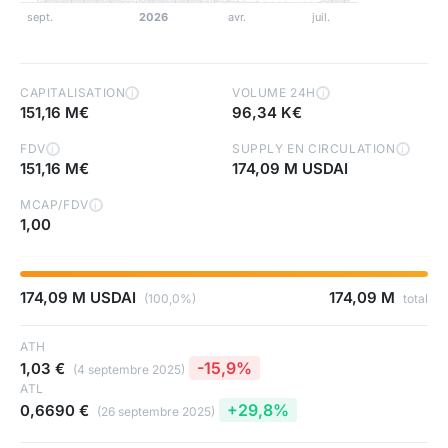
CAPITALISATION
VOLUME 24H
i
i
151,16 M€
96,34 K€
FDV
SUPPLY EN CIRCULATION
i
i
151,16 M€
174,09 M USDAI
MCAP/FDV
i
1,00
174,09 M USDAI
174,09 M
(100,0%)
total
ATH
-15,9%
1,03 €
(4 septembre 2025)
ATL
+29,8%
0,6690 €
(26 septembre 2025)