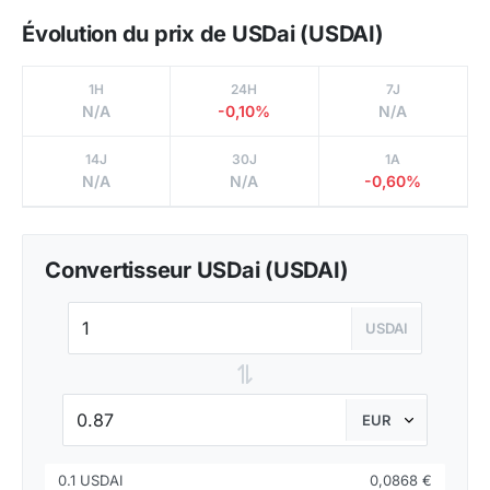
Évolution du prix de USDai (USDAI)
1H
24H
7J
N/A
-0,10%
N/A
14J
30J
1A
N/A
N/A
-0,60%
Convertisseur USDai (USDAI)
USDAI
⇌
0.1 USDAI
0,0868 €