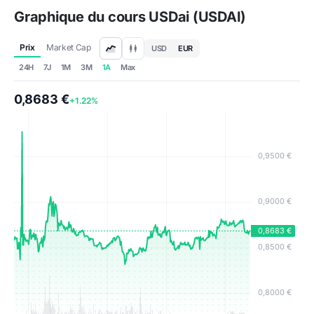
Graphique du cours USDai (USDAI)
Prix
Market Cap
USD
EUR
24H
7J
1M
3M
1A
Max
0,8683 €
+1.22%