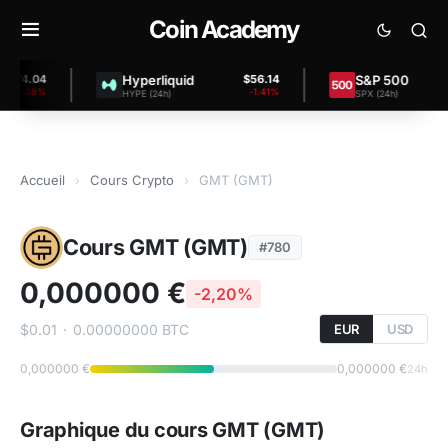
Coin Academy
Hyperliquid
S&P 500
4.04
$56.14
$7
.08%
-1.41%
HYPE (24h)
SPX (24h)
Accueil
›
Cours Crypto
›
GMT (GMT)
Cours GMT (GMT)
#780
0,000000 €
-2,20%
$0.01
·
0.00000000 BTC
EUR
USD
0,000000 €
0,000000 €
24h
Graphique du cours GMT (GMT)