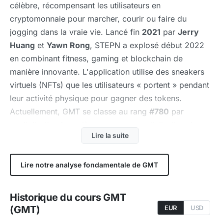
célèbre, récompensant les utilisateurs en
cryptomonnaie pour marcher, courir ou faire du
jogging dans la vraie vie. Lancé fin
2021
par
Jerry
Huang
et
Yawn Rong
, STEPN a explosé début 2022
en combinant fitness, gaming et blockchain de
manière innovante. L'application utilise des sneakers
virtuels (NFTs) que les utilisateurs « portent » pendant
leur activité physique pour gagner des tokens.
Actuellement, GMT se classe au rang
#780
par
capitalisation boursière
, avec une capitalisation de
Lire la suite
N/A
. Consultez notre
analyse fondamentale de
STEPN
.
Lire notre analyse fondamentale de GMT
Comment fonctionne STEPN ?
Sneakers NFT
: les utilisateurs achètent des
Historique du cours GMT
sneakers virtuelles (NFTs) sur le marketplace
(GMT)
EUR
USD
STEPN. Chaque sneaker a des attributs (efficacité,