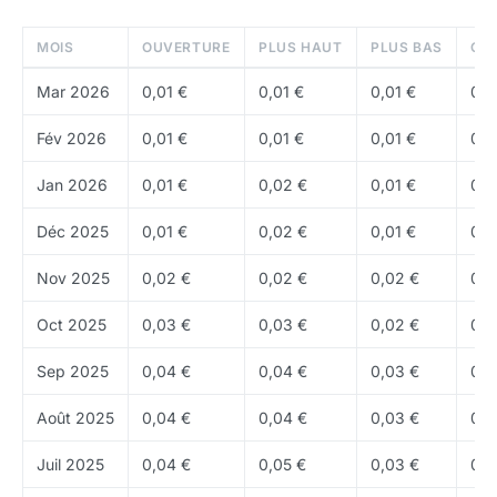
chance, confort, résilience) qui influencent les
gains. Il existe quatre types de sneakers adaptés à
MOIS
OUVERTURE
PLUS HAUT
PLUS BAS
CL
différentes vitesses (Walker, Jogger, Runner,
Mar 2026
0,01 €
0,01 €
0,01 €
0,0
Trainer)
Fév 2026
0,01 €
0,01 €
0,01 €
0,0
Système dual-token
:
GMT
(Green Metaverse
Token) est le token de gouvernance avec un
Jan 2026
0,01 €
0,02 €
0,01 €
0,0
supply limité.
GST
(Green Satoshi Token) est le
Déc 2025
0,01 €
0,02 €
0,01 €
0,0
token utilitaire gagné pendant l'activité physique,
utilisé pour réparer et améliorer les sneakers. GMT
Nov 2025
0,02 €
0,02 €
0,02 €
0,0
est le token avec de la valeur à long terme
Oct 2025
0,03 €
0,03 €
0,02 €
0,0
Énergie
: les utilisateurs disposent d'un quota
d'énergie quotidien (en fonction du nombre de
Sep 2025
0,04 €
0,04 €
0,03 €
0,0
sneakers possédées) qui détermine combien de
Août 2025
0,04 €
0,04 €
0,03 €
0,0
temps ils peuvent gagner des tokens par jour
Multi-chaîne
: STEPN est déployé sur
Solana
, BNB
Juil 2025
0,04 €
0,05 €
0,03 €
0,0
Chain et
Ethereum