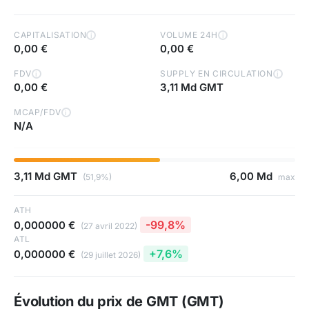
CAPITALISATION
VOLUME 24H
i
i
0,00 €
0,00 €
FDV
SUPPLY EN CIRCULATION
i
i
0,00 €
3,11 Md GMT
MCAP/FDV
i
N/A
3,11 Md GMT
6,00 Md
(51,9%)
max
ATH
-99,8%
0,000000 €
(27 avril 2022)
ATL
+7,6%
0,000000 €
(29 juillet 2026)
Évolution du prix de GMT (GMT)