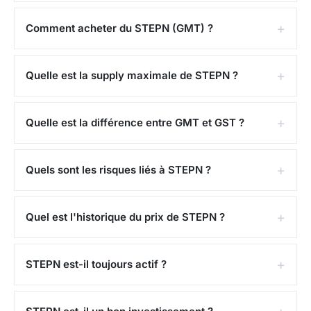
Prix et historique
Comment acheter du STEPN (GMT) ?
Mars 2022
: lancement sur les exchanges autour
de 0,50 $
Quelle est la supply maximale de STEPN ?
Avril 2022
: ATH au-dessus de 4 $ dans une
explosion de popularité mondiale, STEPN devenant
Quelle est la différence entre GMT et GST ?
un phénomène viral
2022-2023
: effondrement de plus de 95 %, le
modèle move-to-earn montrant ses limites
Quels sont les risques liés à STEPN ?
(dépendance aux nouveaux entrants, interdiction
en Chine)
Quel est l'historique du prix de STEPN ?
2024-2025
: stabilisation avec le lancement de
STEPN GO et le burn communautaire de GMT
STEPN est-il toujours actif ?
Actuellement, le prix de STEPN (GMT) est de
0,006685 $
(environ
0,000000 €
). L'ATH a été