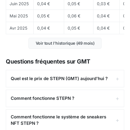
Juin 2025
0,04 €
0,05 €
0,03 €
0,0
STEPN GO
: une version mise à jour de
Mai 2025
0,05 €
0,06 €
0,04 €
0,0
l'application avec des fonctionnalités sociales
améliorées et un système de location de sneakers
Avr 2025
0,04 €
0,05 €
0,04 €
0,0
permettant aux nouveaux joueurs de commencer
sans investissement initial
Voir tout l'historique (49 mois)
Tokenomics de GMT
Questions fréquentes sur GMT
Le supply maximum de GMT est fixé à
6 milliards de
tokens
. Actuellement, environ
3,11 Md
GMT sont en
circulation, soit environ
Quel est le prix de STEPN (GMT) aujourd'hui ?
52 %
de l'offre maximale. Un
burn massif de GMT a été effectué via un vote
communautaire (« BURNGMT »), réduisant
Comment fonctionne STEPN ?
significativement le supply. Les GMT sont utilisés
pour la gouvernance, les upgrades de sneakers de
Comment fonctionne le système de sneakers
haut niveau, la création de gems et les fonctionnalités
NFT STEPN ?
premium.