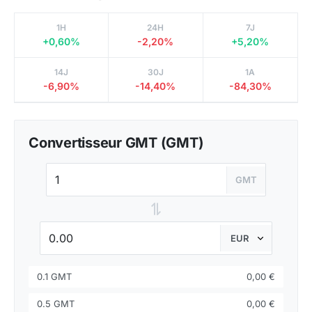
1H
24H
7J
+0,60%
-2,20%
+5,20%
14J
30J
1A
-6,90%
-14,40%
-84,30%
Convertisseur GMT (GMT)
GMT
⇌
0.1 GMT
0,00 €
0.5 GMT
0,00 €