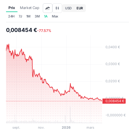
Prix
Market Cap
USD
EUR
24H
7J
1M
3M
1A
Max
0,008454 €
-77.57%