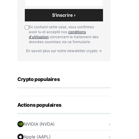
S'inscrire ›
En cochant cette case, vous confirmez
avoir lu et accepté nos
conditions
d'utilisation
concernant le traitement des
données soumises via ce formulaire.
En savoir plus sur notre newsletter crypto →
Crypto populaires
Actions populaires
NVIDIA (NVDA)
Apple (AAPL)