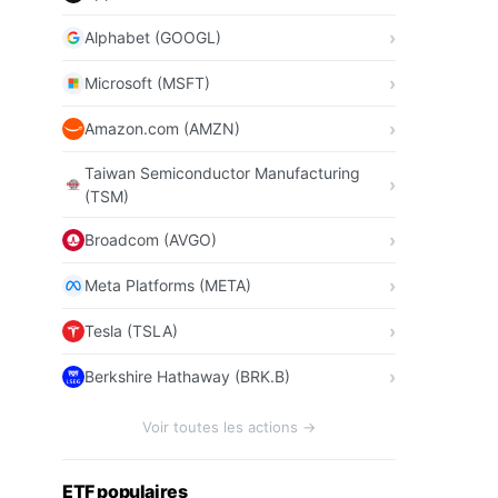
Alphabet (GOOGL)
Microsoft (MSFT)
Amazon.com (AMZN)
Taiwan Semiconductor Manufacturing
(TSM)
Broadcom (AVGO)
Meta Platforms (META)
Tesla (TSLA)
Berkshire Hathaway (BRK.B)
Voir toutes les actions →
ETF populaires