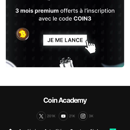
Coin Academy
201K
21K
3K