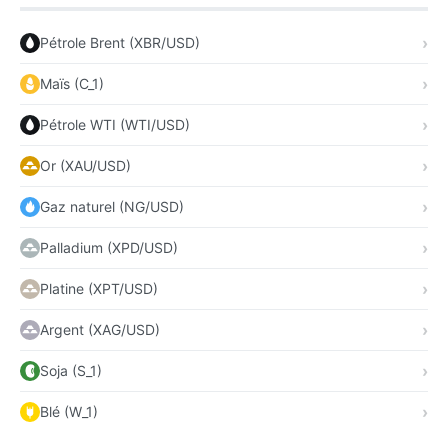
Pétrole Brent (XBR/USD)
Maïs (C_1)
Pétrole WTI (WTI/USD)
Or (XAU/USD)
Gaz naturel (NG/USD)
Palladium (XPD/USD)
Platine (XPT/USD)
Argent (XAG/USD)
Soja (S_1)
Blé (W_1)