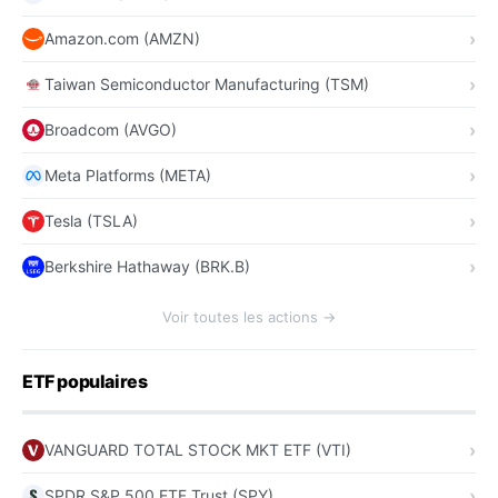
Amazon.com (AMZN)
Taiwan Semiconductor Manufacturing (TSM)
Broadcom (AVGO)
Meta Platforms (META)
Tesla (TSLA)
Berkshire Hathaway (BRK.B)
Voir toutes les actions →
ETF populaires
VANGUARD TOTAL STOCK MKT ETF (VTI)
SPDR S&P 500 ETF Trust (SPY)