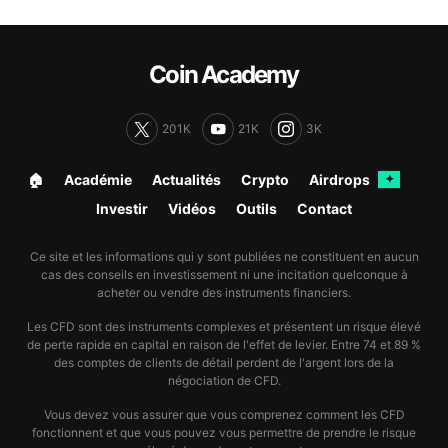
Coin Academy
201K
21K
3K
🏠︎
Académie
Actualités
Crypto
Airdrops
✦
Investir
Vidéos
Outils
Contact
Ce site et les informations qui y sont publiées ne constituent en aucun
cas des conseils en investissement ni une incitation quelconque à
acheter ou vendre des instruments financiers.
Les CFD sont des instruments complexes et présentent un risque élevé
de perte rapide en capital en raison de l'effet de levier. Entre 74 et 89 %
des comptes de clients de détail perdent de l'argent lors de la
négociation de CFD.
Vous devez vous assurer que vous comprenez comment les CFD
fonctionnent et que vous pouvez vous permettre de prendre le risque