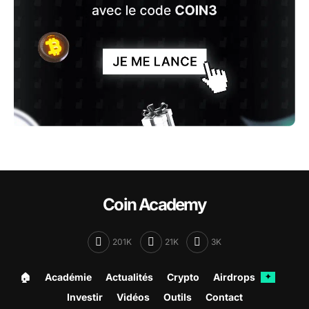
Coin Academy
201K
21K
3K
🏠︎
Académie
Actualités
Crypto
Airdrops
✦
Investir
Vidéos
Outils
Contact