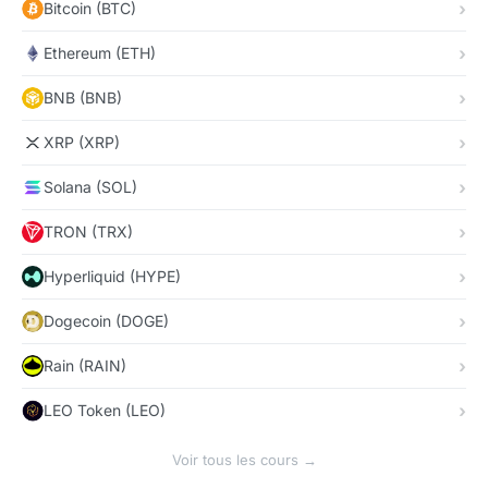
Bitcoin (BTC)
Ethereum (ETH)
BNB (BNB)
XRP (XRP)
Solana (SOL)
TRON (TRX)
Hyperliquid (HYPE)
Dogecoin (DOGE)
Rain (RAIN)
LEO Token (LEO)
Voir tous les cours →