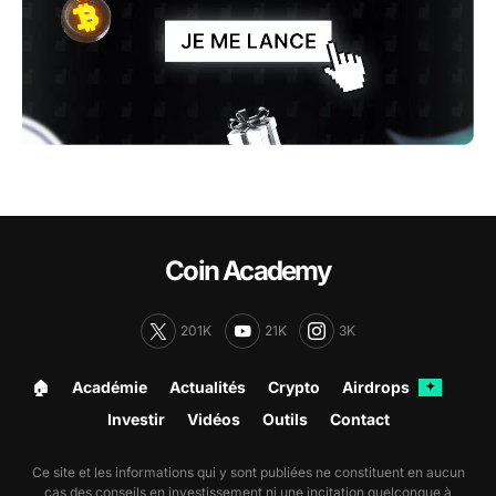
Coin Academy
201K
21K
3K
🏠︎
Académie
Actualités
Crypto
Airdrops
✦
Investir
Vidéos
Outils
Contact
Ce site et les informations qui y sont publiées ne constituent en aucun
cas des conseils en investissement ni une incitation quelconque à