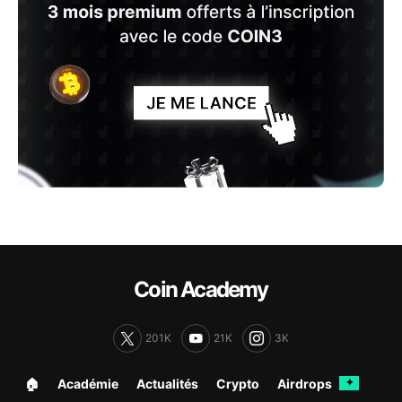
Coin Academy
201K
21K
3K
🏠︎
Académie
Actualités
Crypto
Airdrops
✦