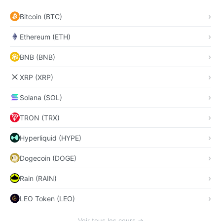
Bitcoin (BTC)
Ethereum (ETH)
BNB (BNB)
XRP (XRP)
Solana (SOL)
TRON (TRX)
Hyperliquid (HYPE)
Dogecoin (DOGE)
Rain (RAIN)
LEO Token (LEO)
Voir tous les cours →