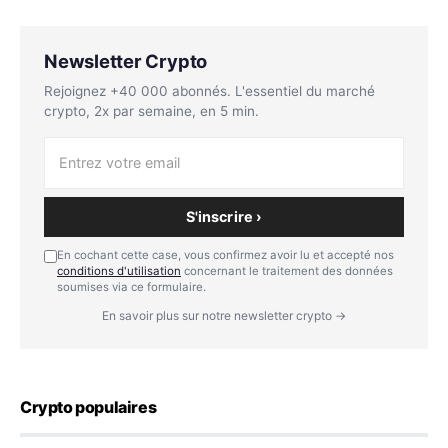
Newsletter Crypto
Rejoignez +40 000 abonnés. L'essentiel du marché
crypto, 2x par semaine, en 5 min.
S'inscrire ›
En cochant cette case, vous confirmez avoir lu et accepté nos
conditions d'utilisation
concernant le traitement des données
soumises via ce formulaire.
En savoir plus sur notre newsletter crypto →
Crypto populaires