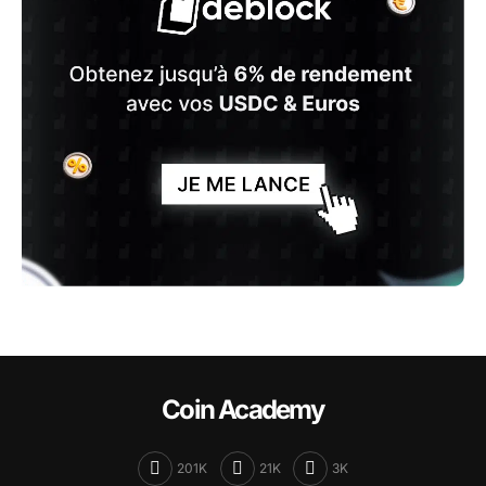
Coin Academy
201K
21K
3K