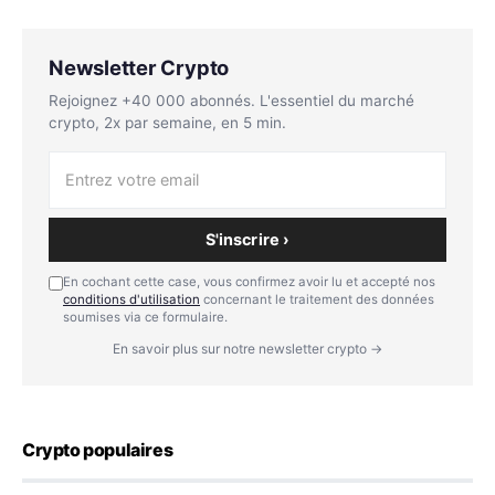
Newsletter Crypto
Rejoignez +40 000 abonnés. L'essentiel du marché
crypto, 2x par semaine, en 5 min.
S'inscrire ›
En cochant cette case, vous confirmez avoir lu et accepté nos
conditions d'utilisation
concernant le traitement des données
soumises via ce formulaire.
En savoir plus sur notre newsletter crypto →
Crypto populaires