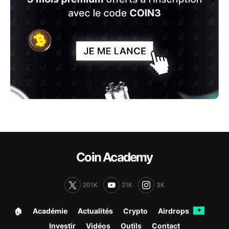
Coin Academy
201K
21K
3K
🏠︎
Académie
Actualités
Crypto
Airdrops
✦
Investir
Vidéos
Outils
Contact