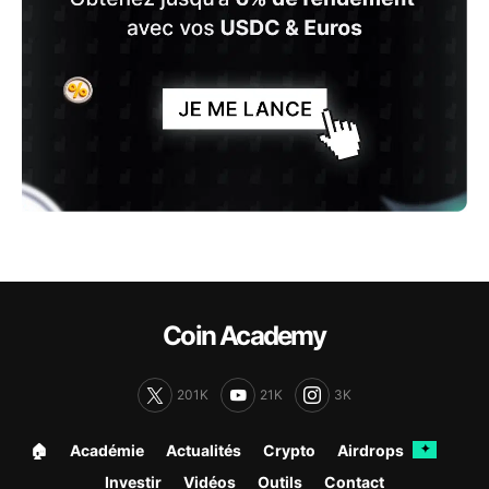
Coin Academy
201K
21K
3K
🏠︎
Académie
Actualités
Crypto
Airdrops
✦
Investir
Vidéos
Outils
Contact