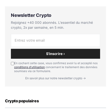
Newsletter Crypto
Rejoignez +40 000 abonnés. L'essentiel du marché
crypto, 2x par semaine, en 5 min.
S'inscrire ›
En cochant cette case, vous confirmez avoir lu et accepté nos
conditions d'utilisation
concernant le traitement des données
soumises via ce formulaire.
En savoir plus sur notre newsletter crypto →
Crypto populaires