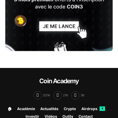
Coin Academy
201K
21K
3K
🏠︎
Académie
Actualités
Crypto
Airdrops
✦
Investir
Vidéos
Outils
Contact