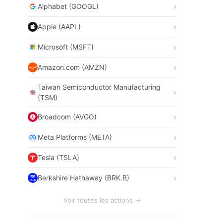
Alphabet (GOOGL)
Apple (AAPL)
Microsoft (MSFT)
Amazon.com (AMZN)
Taiwan Semiconductor Manufacturing
(TSM)
Broadcom (AVGO)
Meta Platforms (META)
Tesla (TSLA)
Berkshire Hathaway (BRK.B)
Voir toutes les actions →