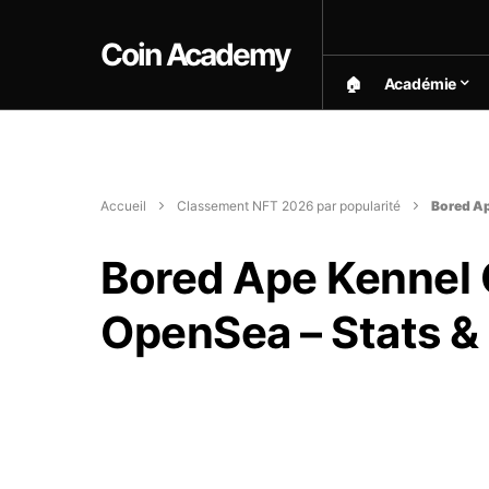
Coin Academy
🏠︎
Académie
Accueil
Classement NFT 2026 par popularité
Bored Ap
Bored Ape Kennel 
OpenSea – Stats & 