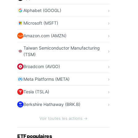
Alphabet (GOOGL)
Microsoft (MSFT)
Amazon.com (AMZN)
Taiwan Semiconductor Manufacturing
(TSM)
Broadcom (AVGO)
Meta Platforms (META)
Tesla (TSLA)
Berkshire Hathaway (BRK.B)
Voir toutes les actions →
ETF populaires