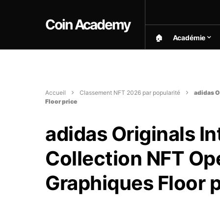
Coin Academy
🏠︎
Académie
Accueil
Classement NFT 2026 par popularité
adidas O
Floor price
adidas Originals I
Collection NFT Op
Graphiques Floor p