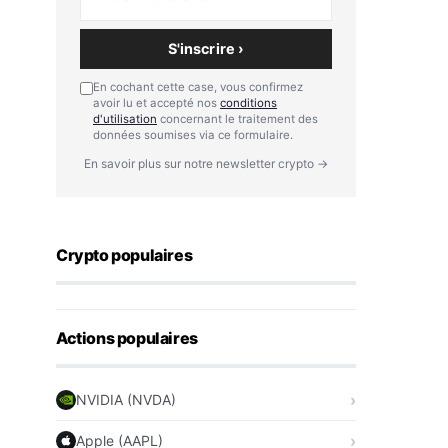
S'inscrire ›
En cochant cette case, vous confirmez
avoir lu et accepté nos
conditions
d'utilisation
concernant le traitement des
données soumises via ce formulaire.
En savoir plus sur notre newsletter crypto →
Crypto populaires
Actions populaires
NVIDIA (NVDA)
Apple (AAPL)