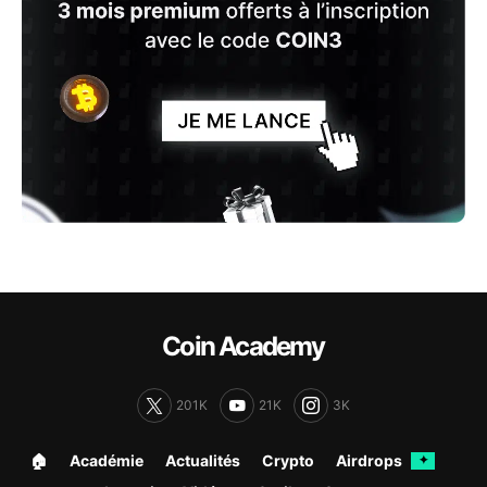
Coin Academy
201K
21K
3K
🏠︎
Académie
Actualités
Crypto
Airdrops
✦