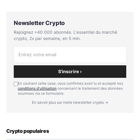
Newsletter Crypto
Rejoignez +40 000 abonnés. L'essentiel du marché
crypto, 2x par semaine, en 5 min.
S'inscrire ›
En cochant cette case, vous confirmez avoir lu et accepté nos
conditions d'utilisation
concernant le traitement des données
soumises via ce formulaire.
En savoir plus sur notre newsletter crypto →
Crypto populaires