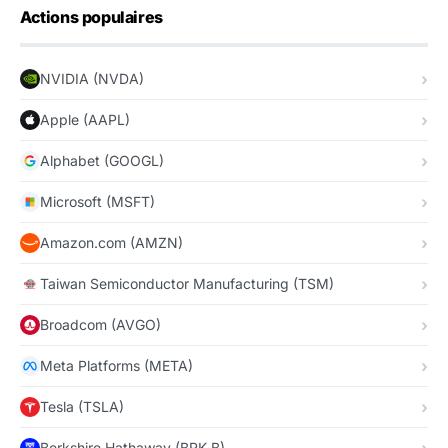
Actions populaires
NVIDIA (NVDA)
Apple (AAPL)
Alphabet (GOOGL)
Microsoft (MSFT)
Amazon.com (AMZN)
Taiwan Semiconductor Manufacturing (TSM)
Broadcom (AVGO)
Meta Platforms (META)
Tesla (TSLA)
Berkshire Hathaway (BRK.B)