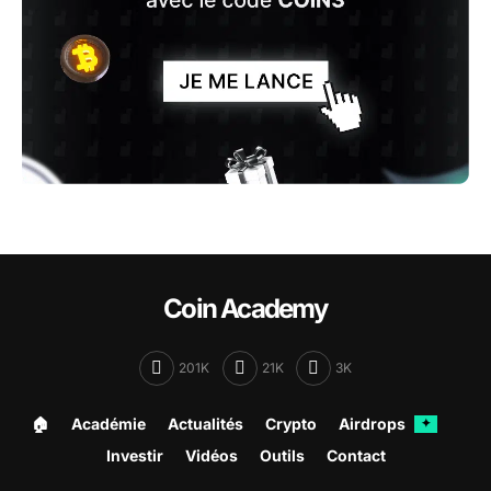
Coin Academy
201K
21K
3K
🏠︎
Académie
Actualités
Crypto
Airdrops
✦
Investir
Vidéos
Outils
Contact