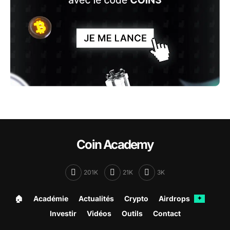
Coin Academy
201K
21K
3K
🏠︎
Académie
Actualités
Crypto
Airdrops
✦
Investir
Vidéos
Outils
Contact