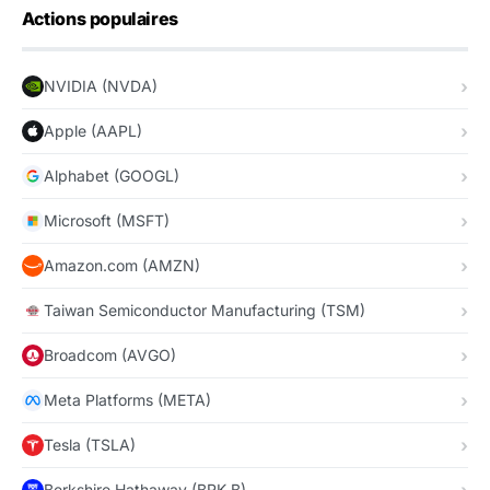
Actions populaires
NVIDIA (NVDA)
Apple (AAPL)
Alphabet (GOOGL)
Microsoft (MSFT)
Amazon.com (AMZN)
Taiwan Semiconductor Manufacturing (TSM)
Broadcom (AVGO)
Meta Platforms (META)
Tesla (TSLA)
Berkshire Hathaway (BRK.B)