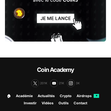
Coin Academy
201K
21K
3K
🏠︎
Académie
Actualités
Crypto
Airdrops
✦
Investir
Vidéos
Outils
Contact