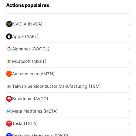
Actions populaires
NVIDIA (NVDA)
Apple (AAPL)
Alphabet (GOOGL)
Microsoft (MSFT)
Amazon.com (AMZN)
Taiwan Semiconductor Manufacturing (TSM)
Broadcom (AVGO)
Meta Platforms (META)
Tesla (TSLA)
Berkshire Hathaway (BRK.B)