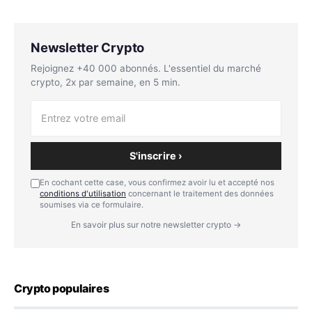
Newsletter Crypto
Rejoignez +40 000 abonnés. L'essentiel du marché
crypto, 2x par semaine, en 5 min.
S'inscrire ›
En cochant cette case, vous confirmez avoir lu et accepté nos
conditions d'utilisation
concernant le traitement des données
soumises via ce formulaire.
En savoir plus sur notre newsletter crypto →
Crypto populaires