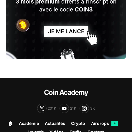
Coin Academy
201K
21K
3K
🏠︎
Académie
Actualités
Crypto
Airdrops
✦
Investir
Vidéos
Outils
Contact