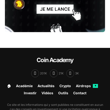
Coin Academy
201K
21K
3K
🏠︎
Académie
Actualités
Crypto
Airdrops
✦
Investir
Vidéos
Outils
Contact
Ce site et les informations qui y sont publiées ne constituent en aucun
cas des conseils en investissement ni une incitation quelconque à